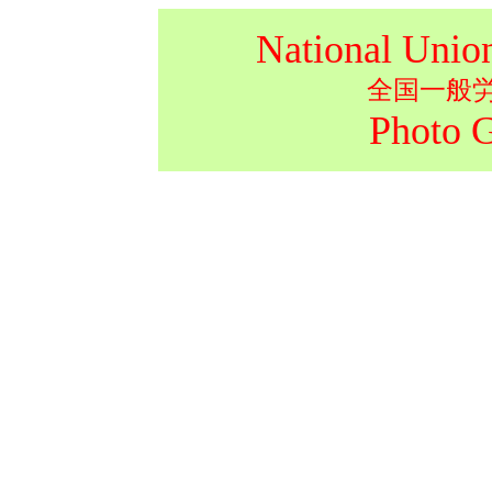
National Unio
全国一般
Photo 